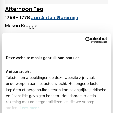
Afternoon Tea
1759 - 1778
Jan Anton Garemijn
Musea Brugge
Landscape no. 37
Deze website maakt gebruik van cookies
1958
Roger Dudant
Auteursrecht
Royal Museum of Fine Arts Antwerp
Teksten en afbeeldingen op deze website zijn vaak
onderworpen aan het auteursrecht. Het ongeoorloofd
kopiëren of hergebruiken ervan kan belangrijke juridische
en financiële gevolgen hebben. Hou daarom steeds
rekening met de hergebruiklicenties die we voorop
Les Diaboliques: Le spinx
stellen.
Lees meer