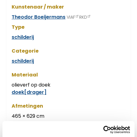
Kunstenaar / maker
Theodor Boeijermans
VIAF
RKD
Type
schilderij
Categorie
schilderij
Materiaal
olieverf op doek
doek[drager]
Afmetingen
465 × 629 cm
Locatie