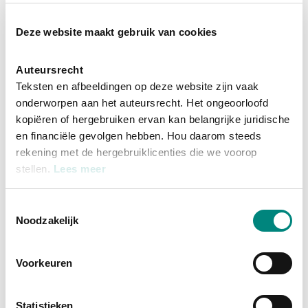
In depot / in bruikleen
Deze website maakt gebruik van cookies
Objectnummer
21
Auteursrecht
Teksten en afbeeldingen op deze website zijn vaak
onderworpen aan het auteursrecht. Het ongeoorloofd
Beschrijving
kopiëren of hergebruiken ervan kan belangrijke juridische
en financiële gevolgen hebben. Hou daarom steeds
rekening met de hergebruiklicenties die we voorop
stellen.
Lees meer
Bibliografie
Cookies
Toestemmingsselectie
Net als andere websites, maken ook wij gebruik van
Noodzakelijk
Linked open data
cookies. Cookies zijn kleine tekstbestanden die op je
computer worden geplaatst wanneer je onze website
Voorkeuren
bezoekt. Cookies maken het correct functioneren van
Gerelateerde items
onze website mogelijk of meten hoe bezoekers zoals jij
onze website gebruiken. Sommige cookies zijn
Statistieken